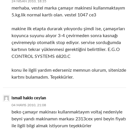
24 NISAN 2010, 18:35
merhaba, vestel marka çamaşır makinesi kullanmaktayım
5.kg.lik normal kartlı olan. vestel 1047 ce3
makine ilk etapta durarak yıkıyordu şimdi ise, çamaşırları
koyunca suyunu alıyor 3-4 çevirmeden sonra kasnağı
çeviremeyip otomatik stop ediyor. servise sorduğumda
kartının tekrar yüklenmesi gerektiğini belirttiler. E.G.O
CONTROL SYSTEMS 6820.C
konu ile ilgili yardım ederseniz memnun olurum, sitenizde
kartını bulamadım. Teşekkürler.
ismail hakkı ceylan
04 MAYIS 2010, 21:08
beko çamaşır makinası kullanmaktayım voltaj nedeniyle
beyni yandı makinamın markası 2313cex yeni beyin fiyatı
ile ilgili bilgi almak istiyorum teşekkürler