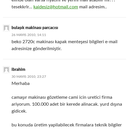
elinde olan varsa fiyatını ve yerini mail atabilir mi???
tesekkrlr…
kaidesiz@hotmail.com
mail adresim..
bulaşık makinası parcacısı
26 MAYIS 2010, 14:11
beko 2720c makinası kapak menteşesi bilgileri e-mail
adresinize gönderilmiştir.
ibrahim
30 MAYIS 2010, 23:27
Merhaba
camaşır makinası gözetleme cami icin uretici firma
ariyorum. 100.000 adet bir kerede alinacak. yurd dışına
gidicek.
bu konuda üretim yapilabilecek firmalara teknik bilgiler