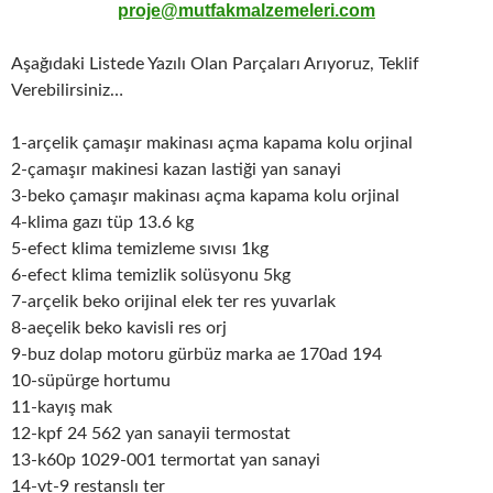
proje@mutfakmalzemeleri.com
Aşağıdaki Listede Yazılı Olan Parçaları Arıyoruz, Teklif
Verebilirsiniz…
1-arçelik çamaşır makinası açma kapama kolu orjinal
2-çamaşır makinesi kazan lastiği yan sanayi
3-beko çamaşır makinası açma kapama kolu orjinal
4-klima gazı tüp 13.6 kg
5-efect klima temizleme sıvısı 1kg
6-efect klima temizlik solüsyonu 5kg
7-arçelik beko orijinal elek ter res yuvarlak
8-aeçelik beko kavisli res orj
9-buz dolap motoru gürbüz marka ae 170ad 194
10-süpürge hortumu
11-kayış mak
12-kpf 24 562 yan sanayii termostat
13-k60p 1029-001 termortat yan sanayi
14-vt-9 restanslı ter