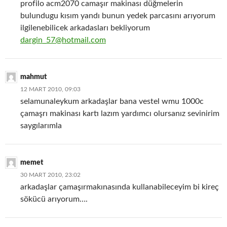
profilo acm2070 camaşır makinası düğmelerin
bulundugu kısım yandı bunun yedek parcasını arıyorum
ilgilenebilicek arkadasları bekliyorum
dargin_57@hotmail.com
mahmut
12 MART 2010, 09:03
selamunaleykum arkadaşlar bana vestel wmu 1000c
çamaşrı makinası kartı lazım yardımcı olursanız sevinirim
saygılarımla
memet
30 MART 2010, 23:02
arkadaşlar çamaşırmakınasında kullanabileceyim bi kireç
sökücü arıyorum….