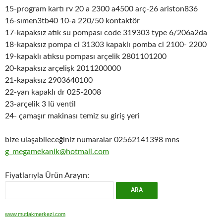
15-program kartı rv 20 a 2300 a4500 arç-26 ariston836
16-sımen3tb40 10-a 220/50 kontaktör
17-kapaksız atık su pompası code 319303 type 6/206a2da
18-kapaksız pompa cl 31303 kapaklı pomba cl 2100- 2200
19-kapaklı atıksu pompası arçelik 2801101200
20-kapaksız arçelişk 2011200000
21-kapaksız 2903640100
22-yan kapaklı dr 025-2008
23-arçelik 3 lü ventil
24- çamaşır makinası temiz su giriş yeri
bize ulaşabileceğiniz numaralar 02562141398 mns
g_megamekanik@hotmail.com
Fiyatlarıyla Ürün Arayın:
www.mutfakmerkezi.com