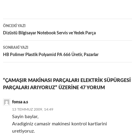
Yazı
ÖNCEKI YAZI
dolaşımı
Dizüstü Bilgisayar Notebook Servis ve Yedek Parça
SONRAKI YAZI
HB Polimer Plastik Polyamid PA 666 Üretir, Pazarlar
“ÇAMAŞIR MAKINASI PARÇALARI ELEKTRIK SÜPÜRGESI
PARÇALARI ARIYORUZ” ÜZERINE 47 YORUM
fonsa a.s
13 TEMMUZ 2009, 14:49
Sayin baylar,
Aradiginiz camasir makinesi kontrol kartlarini
uretiyoruz.