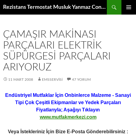
İçeriğe
Ara
Rezistans Termostat Musluk Yanmaz Conta Rende Disk Bıçak Redüktör Fan Motoru Elektronik Kumanda Kartı Raf Izgara
atla
BIRINCI
MENÜ
ÇAMAŞIR MAKINASI
PARÇALARI ELEKTRIK
SÜPÜRGESI PARÇALARI
ARIYORUZ
11 MART 2008
EMSSERVISI
47 YORUM
Endüstriyel Mutfaklar İçin Onbinlerce Malzeme - Sanayi
Tipi Çok Çeşitli Ekipmanlar ve Yedek Parçaları
Fiyatlarıyla; Aşağıyı Tıklayın
www.mutfakmerkezi.com
Veya İstekleriniz İçin Bize E-Posta Gönderebilirsiniz :