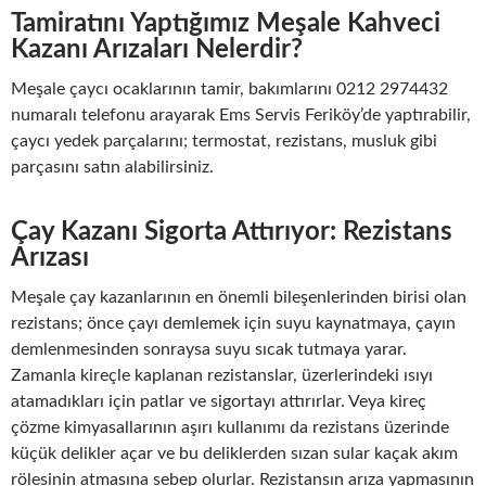
Tamiratını Yaptığımız Meşale Kahveci
Kazanı Arızaları Nelerdir?
Meşale çaycı ocaklarının tamir, bakımlarını 0212 2974432
numaralı telefonu arayarak Ems Servis Feriköy’de yaptırabilir,
çaycı yedek parçalarını; termostat, rezistans, musluk gibi
parçasını satın alabilirsiniz.
Çay Kazanı Sigorta Attırıyor: Rezistans
Arızası
Meşale çay kazanlarının en önemli bileşenlerinden birisi olan
rezistans; önce çayı demlemek için suyu kaynatmaya, çayın
demlenmesinden sonraysa suyu sıcak tutmaya yarar.
Zamanla kireçle kaplanan rezistanslar, üzerlerindeki ısıyı
atamadıkları için patlar ve sigortayı attırırlar. Veya kireç
çözme kimyasallarının aşırı kullanımı da rezistans üzerinde
küçük delikler açar ve bu deliklerden sızan sular kaçak akım
rölesinin atmasına sebep olurlar. Rezistansın arıza yapmasının