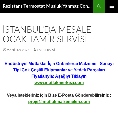
İçeriğe
Ara
Rezistans Termostat Musluk Yanmaz Conta Rende Disk Bıçak Redüktör Fan Motoru Elektronik Kumanda Kartı Raf Izgara
atla
BIRINCI
MENÜ
İSTANBUL’DA MEŞALE
OCAK TAMIR SERVISI
27 NISAN 2025
EMSSERVISI
Endüstriyel Mutfaklar İçin Onbinlerce Malzeme - Sanayi
Tipi Çok Çeşitli Ekipmanlar ve Yedek Parçaları
Fiyatlarıyla; Aşağıyı Tıklayın
www.mutfakmerkezi.com
Veya İstekleriniz İçin Bize E-Posta Gönderebilirsiniz :
proje@mutfakmalzemeleri.com