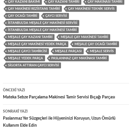
ÇAY KAZANI BAKIMI
ÇAY KAZANI TAMIRI
ÇAY MAKINASI TAMIRI
ÇAY MAKINESI REZISTANS TAMIRI
ÇAY MAKINESI TEKNIK SERVIS
ÇAY OCAĞI TAMIRI
ÇAYCI SERVISI
İSTANBUL'DA MEŞALE ÇAY MAKINESI SERVISI
İSTANBUL'DA MEŞALE ÇAY MAKINESI TAMIRI
MEŞALE ÇAY KAZANI TAMIRI
MEŞALE ÇAY MAKINESI TAMIRI
MEŞALE ÇAY MAKINESI YEDEK PARÇA
MEŞALE ÇAY OCAĞI TAMIRI
MEŞALE ÇAYCI TAMIRCISI
MEŞALE PARÇASI
MEŞALE SERVIS
MEŞALE YEDEK PARÇA
PASLANMAZ ÇAY MAKINASI TAMIRI
SIGORTA ATTIRAN ÇAYCI SERVISI
Yazı
ÖNCEKI YAZI
dolaşımı
Mateka Sebze Parçalama Makinesi Tamir Servisi Bıçağı Parçası
SONRAKI YAZI
Paslanmaz Yer Süzgeçleri ile Hijyeninizi Koruyun, Uzun Ömürlü
Kullanım Elde Edin