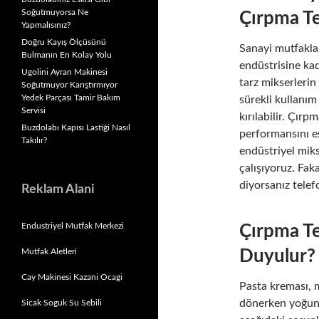
Soğutmuyorsa Ne
Çırpma Te
Yapmalısınız?
Doğru Kayış Ölçüsünü
Sanayi mutfakla
Bulmanın En Kolay Yolu
endüstrisine kad
Ugolini Ayran Makinesi
tarz mikserlerin
Soğutmuyor Karıştırmıyor
Yedek Parçası Tamir Bakım
sürekli kullanım
Servisi
kırılabilir. Çırp
Buzdolabı Kapısı Lastiği Nasıl
performansını e
Takılır?
endüstriyel mikse
çalışıyoruz. Faka
diyorsanız tel
Reklam Alani
Endustriyel Mutfak Merkezi
Çırpma Te
Mutfak Aletleri
Duyulur?
Cay Makinesi Kazani Ocagi
Pasta kreması, 
dönerken yoğun 
Sicak Soguk Su Sebili