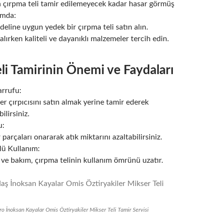
 çırpma teli tamir edilemeyecek kadar hasar görmüş
umda:
line uygun yedek bir çırpma teli satın alın.
ırken kaliteli ve dayanıklı malzemeler tercih edin.
li Tamirinin Önemi ve Faydaları
rrufu:
r çırpıcısını satın almak yerine tamir ederek
ilirsiniz.
u:
parçaları onararak atık miktarını azaltabilirsiniz.
ü Kullanım:
e bakım, çırpma telinin kullanım ömrünü uzatır.
o İnoksan Kayalar Omis Öztiryakiler Mikser Teli Tamir Servisi