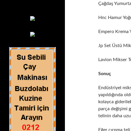
Çağdaş Yumurta 
Hnc Hamur Yoğu
Empero Krema Y
Jp Set Üstü Mik
Lavion Mikser Te
Sonuç
Endüstriyel mik
yapıldığında ol
kolayca giderile
parça değişimi g
telinin daha uz
Eğer çırpma teli