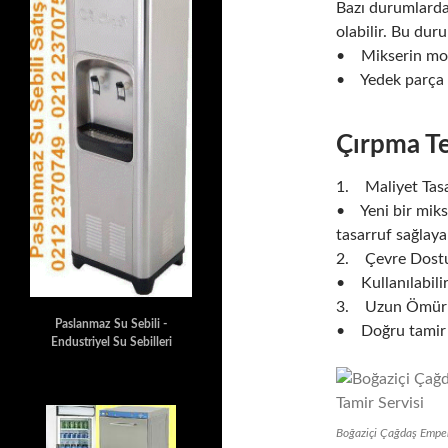
Bazı durumlarda
olabilir. Bu dur
• Mikserin mode
• Yedek parça al
Çırpma Te
1. Maliyet Tasa
• Yeni bir mikse
tasarruf sağlayab
2. Çevre Dost
• Kullanılabilir 
3. Uzun Ömürl
Paslanmaz Su Sebili -
• Doğru tamir v
Endustriyel Su Sebilleri
Boğaziçi Çağdaş Emper