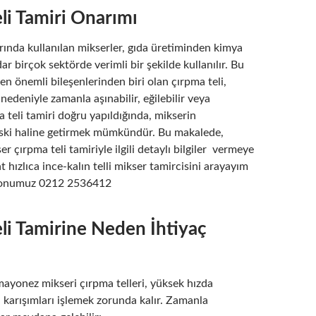
li Tamiri Onarımı
rında kullanılan mikserler, gıda üretiminden kimya
ar birçok sektörde verimli bir şekilde kullanılır. Bu
 en önemli bileşenlerinden biri olan çırpma teli,
 nedeniyle zamanla aşınabilir, eğilebilir veya
ma teli tamiri doğru yapıldığında, mikserin
ski haline getirmek mümkündür. Bu makalede,
r çırpma teli tamiriyle ilgili detaylı bilgiler vermeye
t hızlıca ince-kalın telli mikser tamircisini arayayım
efonumuz 0212 2536412
li Tamirine Neden İhtiyaç
mayonez mikseri çırpma telleri, yüksek hızda
karışımları işlemek zorunda kalır. Zamanla