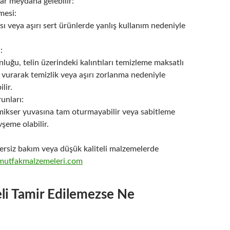
ar meydana gelebilir:
mesi:
ı veya aşırı sert ürünlerde yanlış kullanım nedeniyle
:
uğu, telin üzerindeki kalıntıları temizleme maksatlı
vurarak temizlik veya aşırı zorlanma nedeniyle
lir.
unları:
ikser yuvasına tam oturmayabilir veya sabitleme
şeme olabilir.
ersiz bakım veya düşük kaliteli malzemelerde
mutfakmalzemeleri.com
li Tamir Edilemezse Ne