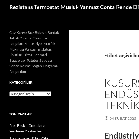
İçeriğe
Ara
Rezistans Termostat Musluk Yanmaz Conta Rende Dis
atla
Çay Kahve Buz Bulaşık Bardak
Tabak Yıkama Makinesi
Parçaları Endüstriyel Mutfak
Makinası Parçası İmalatçısı
Fiyatları Fritöz Benmari
Etiket arşivi: b
Buzdolabı Patates Soyucu
Sebze Kesme Soğan Doğrama
Parçacıları
KUSUR
KATEGORILER
ENDÜST
Kategoriler
TEKNIK
SON YAZILAR
04 ŞUBAT 2025
Pres Baskılı Contalarla
Yenileme Yöntemleri
Endüstriy
Buzdolabınız Eskisi Gibi