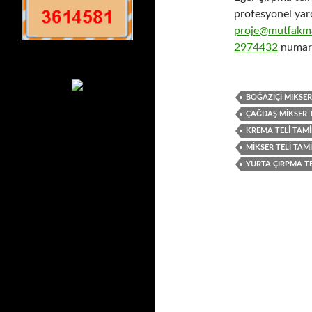
profesyonel yar
proje@mutfakma
2974432
numaral
BOĞAZIÇI MIKSER 
ÇAĞDAŞ MIKSER T
KREMA TELI TAMI
MIKSER TELI TAMI
YURTA ÇIRPMA TE