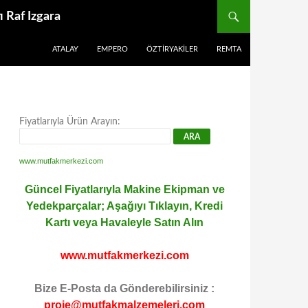
 Raf Izgara
ATALAY
EMPERO
ÖZTIRYAKILER
REMTA
Fiyatlarıyla Ürün Arayın:
www.mutfakmerkezi.com
Güncel Fiyatlarıyla Makine Ekipman ve
Yedekparçalar; Aşağıyı Tıklayın, Kredi
Kartı veya Havaleyle Satın Alın
www.mutfakmerkezi.com
Bize E-Posta da Gönderebilirsiniz :
proje@mutfakmalzemeleri.com