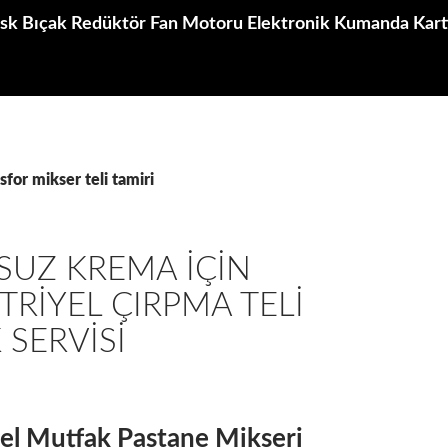
k Bıçak Redüktör Fan Motoru Elektronik Kumanda Kartı
osfor mikser teli tamiri
SUZ KREMA İÇIN
RIYEL ÇIRPMA TELI
 SERVISI
el Mutfak Pastane Mikseri