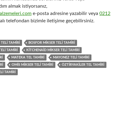
dım almak istiyorsanız,
lzemeleri.com
e-posta adresine yazabilir veya
0212
ı telefondan bizimle iletişime geçebilirsiniz.
TELI TAMIRI
BOSFOR MIKSER TELI TAMIRI
ELI TAMIRI
KITCHENAID MIKSER TELI TAMIRI
RI
MATEKA TEL TAMIRI
MAYONEZ TELI TAMIRI
RI
OMIS MIKSER TELI TAMIRI
ÖZTIRYAKILER TEL TAMIRI
LI TAMIRI