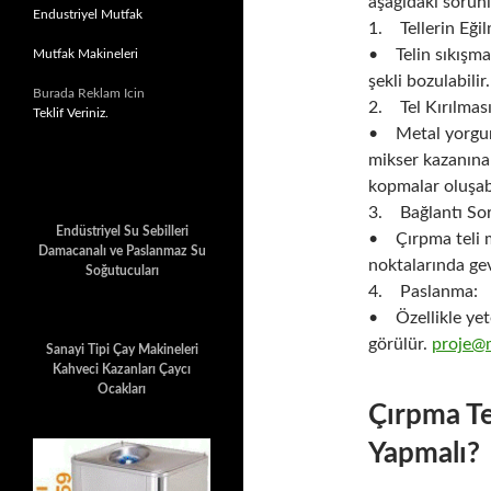
aşağıdaki sorunl
Endustriyel Mutfak
1. Tellerin Eğil
• Telin sıkışmas
Mutfak Makineleri
şekli bozulabilir.
Burada Reklam Icin
2. Tel Kırılması
Teklif Veriniz.
• Metal yorgunl
mikser kazanına 
kopmalar oluşabi
3. Bağlantı Sor
Endüstriyel Su Sebilleri
• Çırpma teli m
Damacanalı ve Paslanmaz Su
noktalarında gev
Soğutucuları
4. Paslanma:
• Özellikle yet
görülür.
proje@
Sanayi Tipi Çay Makineleri
Kahveci Kazanları Çaycı
Ocakları
Çırpma Te
Yapmalı?