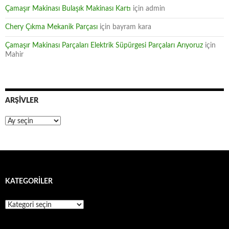
Çamaşır Makinası Bulaşık Makinası Kartı
için
admin
Chery Çıkma Mekanik Parçası
için
bayram kara
Çamaşır Makinası Parçaları Elektrik Süpürgesi Parçaları Arıyoruz
için
Mahir
ARŞIVLER
Arşivler
KATEGORILER
Kategoriler