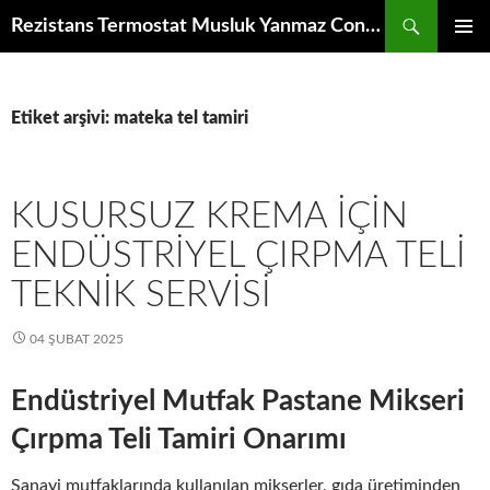
İçeriğe
Ara
Rezistans Termostat Musluk Yanmaz Conta Rende Disk Bıçak Redüktör Fan Motoru Elektronik Kumanda Kartı Raf Izgara
atla
BIRINCI
MENÜ
Etiket arşivi: mateka tel tamiri
KUSURSUZ KREMA İÇIN
ENDÜSTRIYEL ÇIRPMA TELI
TEKNIK SERVISI
04 ŞUBAT 2025
Endüstriyel Mutfak Pastane Mikseri
Çırpma Teli Tamiri Onarımı
Sanayi mutfaklarında kullanılan mikserler, gıda üretiminden