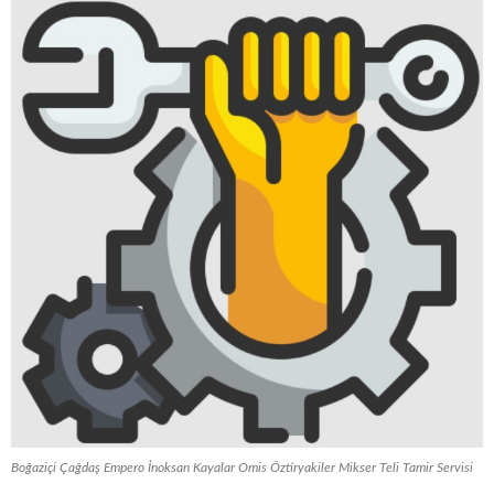
Boğaziçi Çağdaş Empero İnoksan Kayalar Omis Öztiryakiler Mikser Teli Tamir Servisi