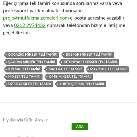
Eğer çırpma teli tamiri konusunda sorularınız varsa veya
profesyonel yardım almak istiyorsanız,
proje@mutfakmalzemeleri.com
e-posta adresine yazabilir
veya
0212 2974432
numaralı telefondan bizimle iletişime
geçebilirsiniz.
BOĞAZIÇI MIKSER TELI TAMIRI
BOSFOR MIKSER TELI TAMIRI
ÇAĞDAŞ MIKSER TELI TAMIRI
KITCHENAID MIKSER TELI TAMIRI
KREMA TELI TAMIRI
MATEKA TEL TAMIRI
MAYONEZ TELI TAMIRI
MIKSER TELI TAMIRI
OMIS MIKSER TELI TAMIRI
ÖZTIRYAKILER TEL TAMIRI
YURTA ÇIRPMA TELI TAMIRI
Fiyatlarıyla Ürün Arayın: