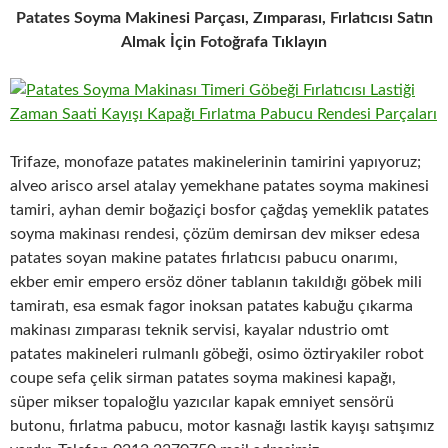
Patates Soyma Makinesi Parçası, Zımparası, Fırlatıcısı Satın
Almak İçin Fotoğrafa Tıklayın
Trifaze, monofaze patates makinelerinin tamirini yapıyoruz;
alveo arisco arsel atalay yemekhane patates soyma makinesi
tamiri, ayhan demir boğaziçi bosfor çağdaş yemeklik patates
soyma makinası rendesi, çözüm demirsan dev mikser edesa
patates soyan makine patates fırlatıcısı pabucu onarımı,
ekber emir empero ersöz döner tablanın takıldığı göbek mili
tamiratı, esa esmak fagor inoksan patates kabuğu çıkarma
makinası zımparası teknik servisi, kayalar ndustrio omt
patates makineleri rulmanlı göbeği, osimo öztiryakiler robot
coupe sefa çelik sirman patates soyma makinesi kapağı,
süper mikser topaloğlu yazıcılar kapak emniyet sensörü
butonu, fırlatma pabucu, motor kasnağı lastik kayışı satışımız