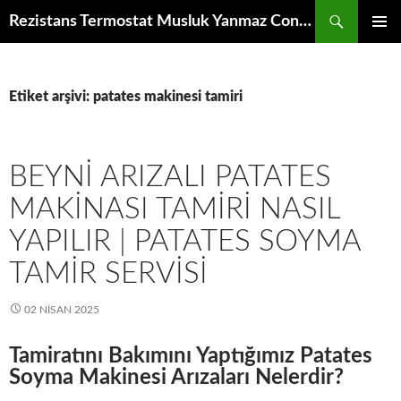
İçeriğe
Ara
Rezistans Termostat Musluk Yanmaz Conta Rende Disk Bıçak Redüktör Fan Motoru Elektronik Kumanda Kartı Raf Izgara
atla
BIRINCI
MENÜ
Etiket arşivi: patates makinesi tamiri
BEYNI ARIZALI PATATES
MAKINASI TAMIRI NASIL
YAPILIR | PATATES SOYMA
TAMIR SERVISI
02 NISAN 2025
Tamiratını Bakımını Yaptığımız Patates
Soyma Makinesi Arızaları Nelerdir?