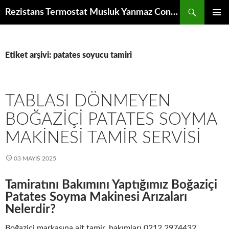
İçeriğe
Ara
Rezistans Termostat Musluk Yanmaz Conta Rende Disk Bıçak Redüktör Fan Motoru Elektronik Kumanda Kartı Raf Izgara
atla
BIRINCI
MENÜ
Etiket arşivi: patates soyucu tamiri
TABLASI DÖNMEYEN
BOĞAZIÇI PATATES SOYMA
MAKINESI TAMIR SERVISI
03 MAYIS 2025
Tamiratını Bakımını Yaptığımız Boğaziçi
Patates Soyma Makinesi Arızaları
Nelerdir?
Boğaziçi markasına ait tamir, bakımları 0212 2974432