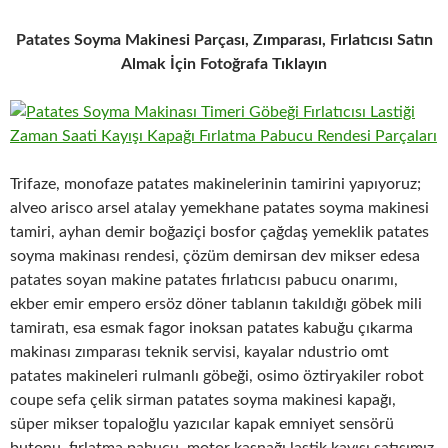
Patates Soyma Makinesi Parçası, Zımparası, Fırlatıcısı Satın
Almak İçin Fotoğrafa Tıklayın
Trifaze, monofaze patates makinelerinin tamirini yapıyoruz;
alveo arisco arsel atalay yemekhane patates soyma makinesi
tamiri, ayhan demir boğaziçi bosfor çağdaş yemeklik patates
soyma makinası rendesi, çözüm demirsan dev mikser edesa
patates soyan makine patates fırlatıcısı pabucu onarımı,
ekber emir empero ersöz döner tablanın takıldığı göbek mili
tamiratı, esa esmak fagor inoksan patates kabuğu çıkarma
makinası zımparası teknik servisi, kayalar ndustrio omt
patates makineleri rulmanlı göbeği, osimo öztiryakiler robot
coupe sefa çelik sirman patates soyma makinesi kapağı,
süper mikser topaloğlu yazıcılar kapak emniyet sensörü