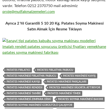
butonu, fırlatma pabucu, motor kasnağı lastik kayışı satışımız
vardır. Telefon 0212 2370750 mail adresimiz
proje@mutfakmalzemeleri.com
Ayrıca 2 Yıl Garantili 5 10 20 Kg. Patates Soyma Makinesi
Satın Almak İçin Resme Tıklayın
PATATES FIRLATICI
PATATES FIRLATMA PABUCU
PATATES MAKINESI FIRLATMA PABUCU
PATATES MAKINESI KAYIŞ
PATATES MAKINESI KAYIŞI
PATATES MAKINESI PARÇALARI
PATATES MAKINESI RENDESI
PATATES MAKINESI SIGORTA ATTIRIYOR
PATATES MAKINESI TAMIRI
PATATES MAKINESI TIMER
PATATES MAKINESI ZIMPARA DISKI
PATATES SOYMA MAKINESI BAKIMI
PATATES SOYMA MAKINESI GÜRÜLTÜLÜ ÇALIŞIYOR