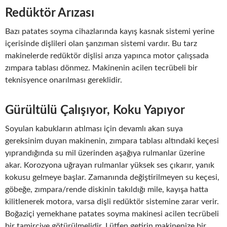
Redüktör Arızası
Bazı patates soyma cihazlarında kayış kasnak sistemi yerine
içerisinde dişlileri olan şanzıman sistemi vardır. Bu tarz
makinelerde redüktör dişlisi arıza yapınca motor çalışsada
zımpara tablası dönmez. Makinenin acilen tecrübeli bir
teknisyence onarılması gereklidir.
Gürültülü Çalışıyor, Koku Yapıyor
Soyulan kabukların atılması için devamlı akan suya
gereksinim duyan makinenin, zımpara tablası altındaki keçesi
yıprandığında su mil üzerinden aşağıya rulmanlar üzerine
akar. Korozyona uğrayan rulmanlar yüksek ses çıkarır, yanık
kokusu gelmeye başlar. Zamanında değiştirilmeyen su keçesi,
göbeğe, zımpara/rende diskinin takıldığı mile, kayışa hatta
kilitlenerek motora, varsa dişli redüktör sistemine zarar verir.
Boğaziçi yemekhane patates soyma makinesi acilen tecrübeli
bir tamirciye götürülmelidir. Lütfen getirin makinenize bir