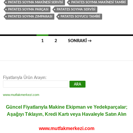
PATATES SOYMA MAKINESI SERVISI
PATATES SOYMA MAKINESI TAMIRI
PATATES SOYMA PARÇASI
PATATES SOYMA SERVISI
PATATES SOYMA ZIMPARASI
PATATES SOYUCU TAMIRI
Yazı
1
2
SONRAKI →
dolaşımı
Fiyatlarıyla Ürün Arayın:
www.mutfakmerkezi.com
Güncel Fiyatlarıyla Makine Ekipman ve Yedekparçalar;
Aşağıyı Tıklayın, Kredi Kartı veya Havaleyle Satın Alın
www.mutfakmerkezi.com