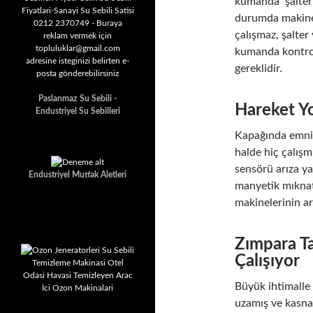
kumanda şalterle
durumda makinen
çalışmaz, şalter
kumanda kontrol
gereklidir.
Paslanmaz Su Sebili -
Hareket Y
Endustriyel Su Sebilleri
Kapağında emniy
halde hiç çalı
sensörü arıza ya
Endustriyel Mutfak Aletleri
manyetik mıknat
makinelerinin a
Zımpara T
Çalışıyor
Büyük ihtimalle
uzamış ve kasna