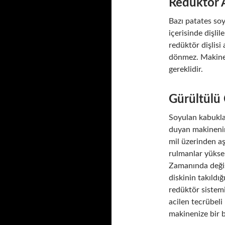
Redüktör A
Bazı patates soy
içerisinde dişli
redüktör dişlisi
dönmez. Makinen
gereklidir.
Gürültülü 
Soyulan kabukla
duyan makinenin,
mil üzerinden a
rulmanlar yüksek
Zamanında değiş
diskinin takıldığ
redüktör sistem
acilen tecrübeli
makinenize bir 