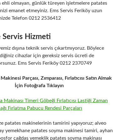
 ehli olmayan, günlük türeyen işletmelere patates
izi emanet etmeyiniz. Ems Servis Feriköy uzun
tinizde Telefon 0212 2536412
 Servis Hizmeti
yemiz dışına teknik servis çıkartmıyoruz. Böylece
iğiniz cihazlar için gereksiz servis ücreti de
rsunuz. Ems Servis Feriköy 0212 2370749
akinesi Parçası, Zımparası, Fırlatıcısı Satın Almak
İçin Fotoğrafa Tıklayın
e patates makinelerinin tamirini yapıyoruz; alveo
alay yemekhane patates soyma makinesi tamiri, ayhan
bosfor çağdaş yemeklik patates soyma makinası