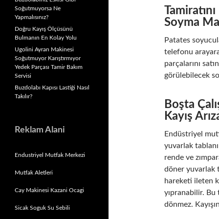
Tamiratını
Soğutmuyorsa Ne
Yapmalısınız?
Soyma Maki
Doğru Kayış Ölçüsünü
Bulmanın En Kolay Yolu
Patates soyucul
Ugolini Ayran Makinesi
telefonu arayara
Soğutmuyor Karıştırmıyor
parçalarını satı
Yedek Parçası Tamir Bakım
görülebilecek so
Servisi
Buzdolabı Kapısı Lastiği Nasıl
Takılır?
Boşta Çal
Kayış Arız
Reklam Alani
Endüstriyel mutf
yuvarlak tablanı
Endustriyel Mutfak Merkezi
rende ve zımpara
döner yuvarlak 
Mutfak Aletleri
hareketi ileten 
Cay Makinesi Kazani Ocagi
yıpranabilir. Bu
dönmez. Kayışın 
Sicak Soguk Su Sebili