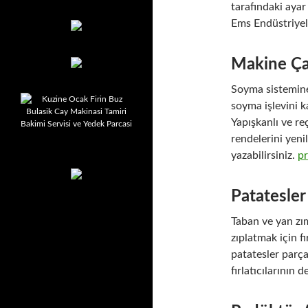
tarafındaki ayar
Ems Endüstriyel 
Makine Ça
Soyma sistemine
soyma işlevini ka
Yapışkanlı ve re
rendelerini yeni
yazabilirsiniz.
p
Patatesler
Taban ve yan zı
zıplatmak için f
patatesler parça
fırlatıcılarının d