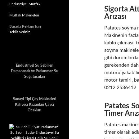
Endustriyel Mutfak
Sigorta At
Arızası
Mutfak Makineleri
Burada Reklam Icin
Patates soyma m
Teklif Veriniz.
Makinenin fazla 
kablo çıkması, t
soyma makineler
gibi durumlarda
gerekenden daha
Endüstriyel Su Sebilleri
Damacanalı ve Paslanmaz Su
motoru yakabili
Soğutucuları
motor tamiri, ba
0212 2536412
Sanayi Tipi Çay Makineleri
Patates S
Kahveci Kazanları Çaycı
Ocakları
Timer Arız
Patates makines
timer olarak adl