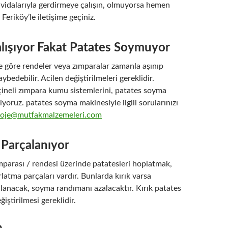
 vidalarıyla gerdirmeye çalışın, olmuyorsa hemen
Feriköy’le iletişime geçiniz.
lışıyor Fakat Patates Soymuyor
 göre rendeler veya zımparalar zamanla aşınıp
ybedebilir. Acilen değiştirilmeleri gereklidir.
çineli zımpara kumu sistemlerini, patates soyma
liyoruz. patates soyma makinesiyle ilgili sorularınızı
roje@mutfakmalzemeleri.com
 Parçalanıyor
mparası / rendesi üzerinde patatesleri hoplatmak,
ırlatma parçaları vardır. Bunlarda kırık varsa
lanacak, soyma randımanı azalacaktır. Kırık patates
eğiştirilmesi gereklidir.