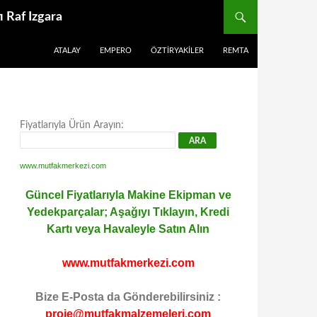
 Raf Izgara
ATALAY
EMPERO
ÖZTIRYAKILER
REMTA
Fiyatlarıyla Ürün Arayın:
www.mutfakmerkezi.com
Güncel Fiyatlarıyla Makine Ekipman ve
Yedekparçalar; Aşağıyı Tıklayın, Kredi
Kartı veya Havaleyle Satın Alın
www.mutfakmerkezi.com
Bize E-Posta da Gönderebilirsiniz :
proje@mutfakmalzemeleri.com