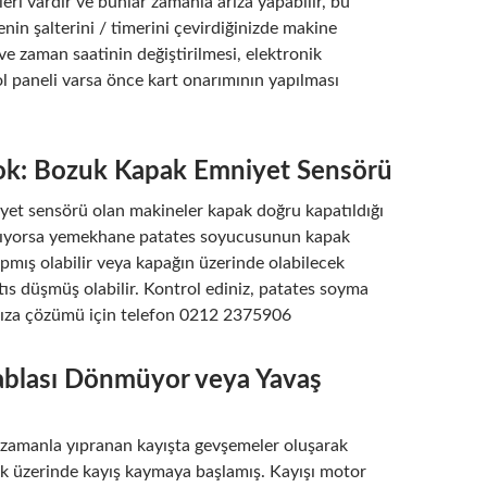
ri vardır ve bunlar zamanla arıza yapabilir, bu
in şalterini / timerini çevirdiğinizde makine
 ve zaman saatinin değiştirilmesi, elektronik
 paneli varsa önce kart onarımının yapılması
ok: Bozuk Kapak Emniyet Sensörü
et sensörü olan makineler kapak doğru kapatıldığı
şmıyorsa yemekhane patates soyucusunun kapak
pmış olabilir veya kapağın üzerinde olabilecek
ıs düşmüş olabilir. Kontrol ediniz, patates soyma
rıza çözümü için telefon 0212 2375906
ablası Dönmüyor veya Yavaş
 zamanla yıpranan kayışta gevşemeler oluşarak
k üzerinde kayış kaymaya başlamış. Kayışı motor