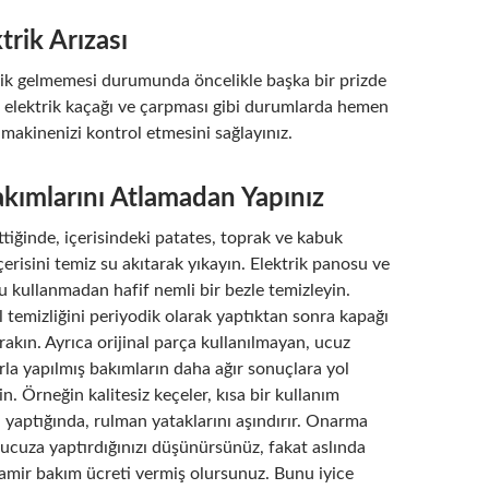
trik Arızası
ik gelmemesi durumunda öncelikle başka bir prizde
, elektrik kaçağı ve çarpması gibi durumlarda hemen
n makinenizi kontrol etmesini sağlayınız.
kımlarını Atlamadan Yapınız
ttiğinde, içerisindeki patates, toprak ve kabuk
 İçerisini temiz su akıtarak yıkayın. Elektrik panosu ve
su kullanmadan hafif nemli bir bezle temizleyin.
temizliğini periyodik olarak yaptıktan sonra kapağı
ırakın. Ayrıca orijinal parça kullanılmayan, ucuz
arla yapılmış bakımların daha ağır sonuçlara yol
in. Örneğin kalitesiz keçeler, kısa bir kullanım
 yaptığında, rulman yataklarını aşındırır. Onarma
nı ucuza yaptırdığınızı düşünürsünüz, fakat aslında
tamir bakım ücreti vermiş olursunuz. Bunu iyice