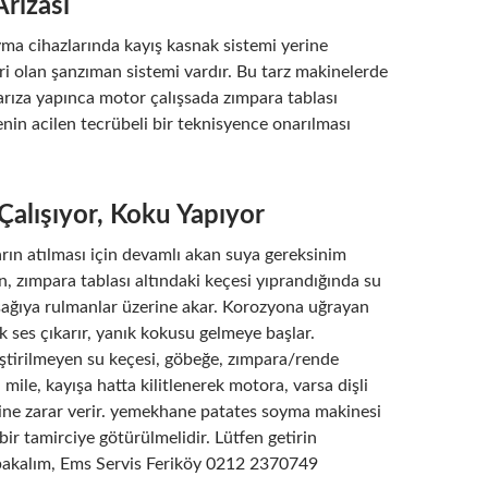
rızası
ma cihazlarında kayış kasnak sistemi yerine
leri olan şanzıman sistemi vardır. Bu tarz makinelerde
 arıza yapınca motor çalışsada zımpara tablası
in acilen tecrübeli bir teknisyence onarılması
Çalışıyor, Koku Yapıyor
rın atılması için devamlı akan suya gereksinim
 zımpara tablası altındaki keçesi yıprandığında su
şağıya rulmanlar üzerine akar. Korozyona uğrayan
 ses çıkarır, yanık kokusu gelmeye başlar.
tirilmeyen su keçesi, göbeğe, zımpara/rende
ı mile, kayışa hatta kilitlenerek motora, varsa dişli
ine zarar verir. yemekhane patates soyma makinesi
 bir tamirciye götürülmelidir. Lütfen getirin
bakalım, Ems Servis Feriköy 0212 2370749