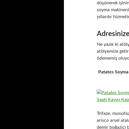
düşünerek işinin
soyma makinenin
yıllardır hizme
Adresinize
Ne yazık ki atöl
atölyemize getird
ödememiş oluyo
Patates Soyma M
Trifaze, monofaz
arisco arsel at
demir boğaziçi 