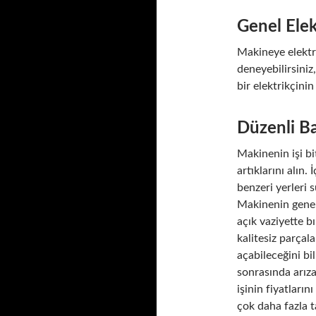
Genel Elek
Makineye elektr
deneyebilirsiniz
bir elektrikçini
Düzenli Ba
Makinenin işi bi
artıklarını alın.
benzeri yerleri 
Makinenin genel 
açık vaziyette b
kalitesiz parçal
açabileceğini bil
sonrasında arıza
işinin fiyatları
çok daha fazla 