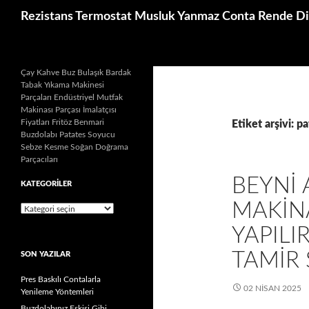
İçeriğe
Ara
Rezistans Termostat Musluk Yanmaz Conta Rende Dis
atla
Çay Kahve Buz Bulaşık Bardak
Tabak Yıkama Makinesi
Parçaları Endüstriyel Mutfak
Makinası Parçası İmalatçısı
Fiyatları Fritöz Benmari
Etiket arşivi: p
Buzdolabı Patates Soyucu
Sebze Kesme Soğan Doğrama
Parçacıları
BEYNI 
KATEGORILER
MAKINA
Kategoriler
YAPILI
TAMIR 
SON YAZILAR
Pres Baskılı Contalarla
02 NISAN 2025
Yenileme Yöntemleri
Buzdolabınız Eskisi Gibi