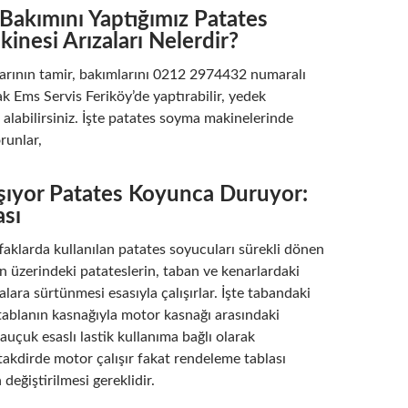
 Bakımını Yaptığımız Patates
nesi Arızaları Nelerdir?
arının tamir, bakımlarını 0212 2974432 numaralı
k Ems Servis Feriköy’de yaptırabilir, yedek
n alabilirsiniz. İşte patates soyma makinelerinde
runlar,
ışıyor Patates Koyunca Duruyor:
ası
aklarda kullanılan patates soyucuları sürekli dönen
n üzerindeki patateslerin, taban ve kenarlardaki
lara sürtünmesi esasıyla çalışırlar. İşte tabandaki
tablanın kasnağıyla motor kasnağı arasındaki
kauçuk esaslı lastik kullanıma bağlı olarak
 takdirde motor çalışır fakat rendeleme tablası
değiştirilmesi gereklidir.